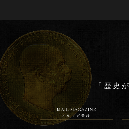
b
o
o
k
「歴史
MAIL MAGAZINE
メルマガ登録