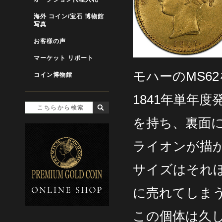
海外 コイン/宝石 博物館
写真
お客様の声
マーケット リポート
モハーのMS6
コイン博物館
1841年単年
を持ち、裏面
ライオンが描
サイズはそれ
に売れてしま
この個体は久し