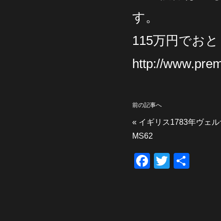
す。
115万円でお
http://www.pre
前の記事へ
«
イギリス1783年ヴェ
MS62
F
T
共
a
wi
有
c
tt
e
er