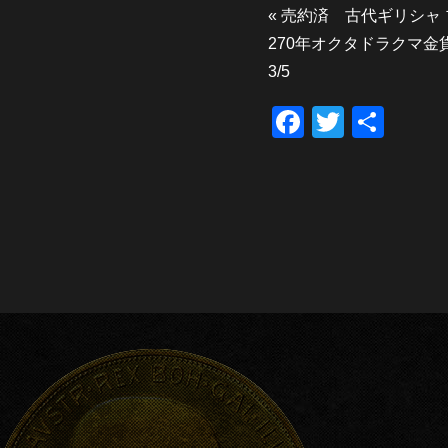
«
売約済 古代ギリシャ
270年オクタドラクマ金貨ア
3/5
F
T
共
a
wi
有
c
tt
e
er
b
o
o
k