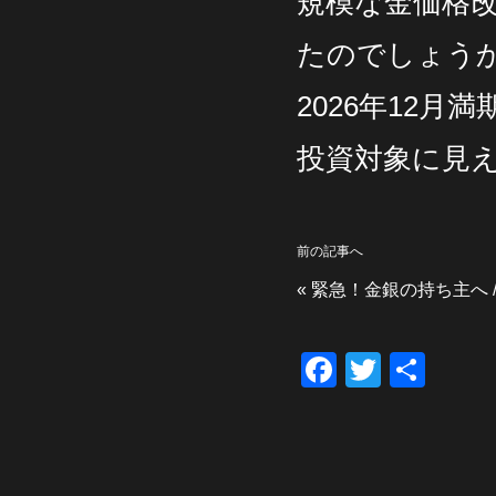
規模な金価格
たのでしょう
2026年12
投資対象に見
前の記事へ
«
緊急！金銀の持ち主へ /
F
T
共
a
wi
有
c
tt
e
er