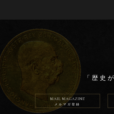
b
o
o
k
「歴史
MAIL MAGAZINE
メルマガ登録