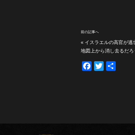
前の記事へ
«
イスラエルの高官が逃
地図上から消し去るだろ
F
T
共
a
wi
有
c
tt
e
er
b
o
o
k