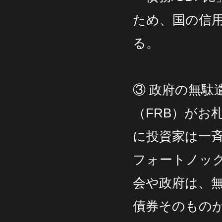
ため、国の信
る。
③ 政府の無
（FRB）がお
に投資家は一
フォートノッ
会や政府は、
債券そのもの