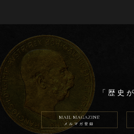
b
o
o
k
「歴史
MAIL MAGAZINE
メルマガ登録