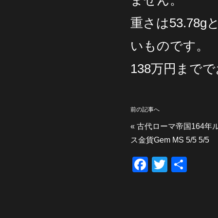
ません。
重さは53.78
いものです。
138万円まで
前の記事へ
«
古代ローマ帝国164年
ス金貨Gem MS 5/5 5/5
F
T
共
a
wi
有
c
tt
e
er