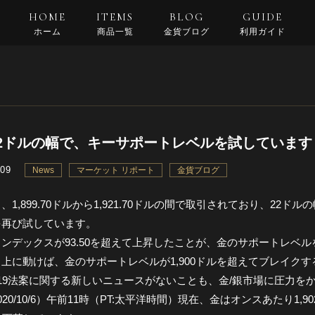
HOME
ITEMS
BLOG
GUIDE
ホーム
商品一覧
金貨ブログ
利用ガイド
支払い・配送
返品規約
良くある質問
2ドルの幅で、キーサポートレベルを試しています
.09
News
マーケット リポート
金貨ブログ
、1,899.70ドルから1,921.70ドルの間で取引されており、22ド
を再び試しています。
ンデックスが93.50を超えて上昇したことが、金のサポートレベ
上に動けば、金のサポートレベルが1,900ドルを超えてブレイク
D-19法案に関する新しいニュースがないことも、金/銀市場に圧力を
020/10/6）午前11時（PT:太平洋時間）現在、金はオンスあたり1