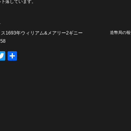
ル下落しています。
へ
造幣局の報
ス1693年ウィリアム&メアリー2ギニー
58
T
共
wi
有
tt
er