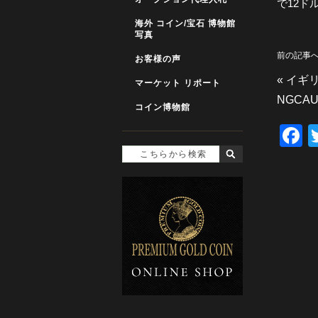
で12ド
海外 コイン/宝石 博物館
写真
前の記事
お客様の声
«
イギリ
マーケット リポート
NGCAU
コイン博物館
F
a
c
e
b
o
o
k