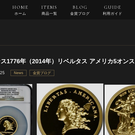
HOME
ITEMS
BLOG
GUIDE
ホーム
商品一覧
金貨ブログ
利用ガイド
支払い・配送
返品規約
良くある質問
ス1776年（2014年）リベルタス アメリカ5オンスゴ
.25
News
金貨ブログ