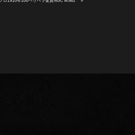
ロ1910年100ペリペラ金貨NGC MS62
»