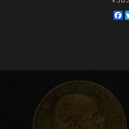
«
コロン
F
a
c
e
b
o
o
k