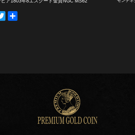
モンテネグ
ビア1803年8エスクード金貨NGC MS62
T
共
wi
有
tt
er