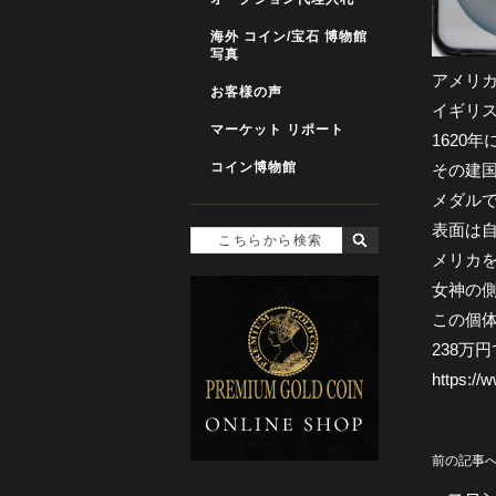
海外 コイン/宝石 博物館
写真
アメリ
お客様の声
イギリ
マーケット リポート
1620
コイン博物館
その建国
メダル
表面は
メリカ
女神の側
この個体
238万
https://
前の記事