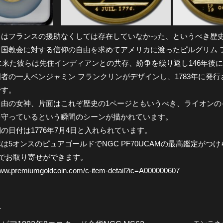
カはフランスの援助なくしては存在していなかった、というべき歴
ス国教会に対する信仰の自由を求めてアメリカに渡ったピルグリム 
年に来た彼らは先住インディアンとの共存、紛争を繰り返し146年
者の一人ベンジャミン フランクリンがデザインし、1783年に発
です。
自由の女神、片面はこれぞ歴史の1ページともいうべき、ライオンの
を守っているという瞬間のシーンが描かれています。
の日付は1776年7月4日と入れられています。
は5オンスのピュアゴールドでNGC PF70UCAMの最高鑑定がつ
円でお取り寄せができます。
www.premiumgoldcoin.com/c-item-detail?ic=A000000607
へ