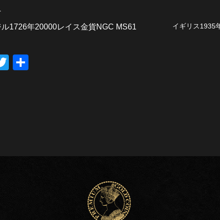
へ
イギリス193
ル1726年20000レイス金貨NGC MS61
T
共
wi
有
tt
er