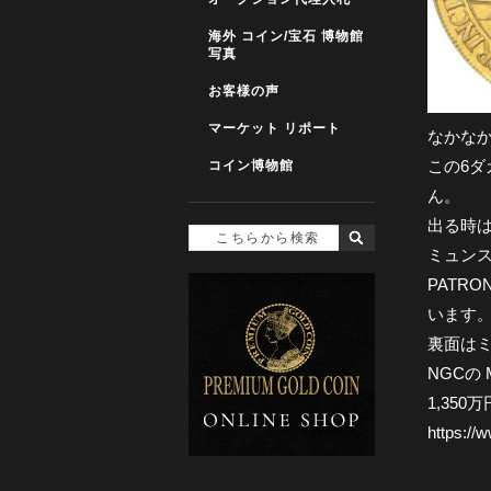
海外 コイン/宝石 博物館
写真
お客様の声
マーケット リポート
なかなか
この6
コイン博物館
ん。
出る時
ミュン
PATR
います
裏面は
NGCの
1,35
https://