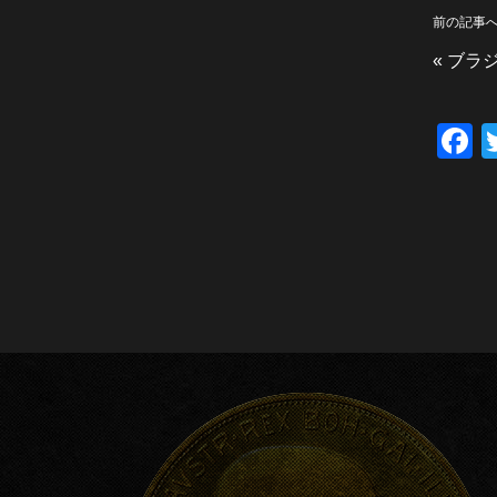
前の記事
«
ブラジ
F
a
c
e
b
o
o
k