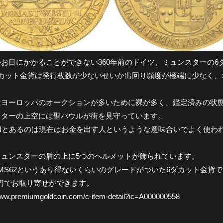
お目にかかることができない360年前のドイツ、ミュンスターの6
ダカット金貨は発行枚数が少ないせいか出回り頻度が極端に少なく、
はヨーロッパのオークションが多いために裸が多く、鑑定済みの状
スターの上空には聖パウルが街を見守っています。
ONとあるのは現在はお金を出す人というような意味合いでよく使
。
ミュンスターの盾の上に5つのヘルメットが飾られています。
 MS62というあり得ないくらいのグレードがついた6ダカット金貨
0万円でお取り寄せができます。
www.premiumgoldcoin.com/c-item-detail?ic=A000000558