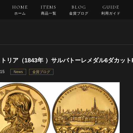
HOME
ITEMS
BLOG
GUIDE
ホーム
商品一覧
金貨ブログ
利用ガイド
支払い・配送
返品規約
良くある質問
トリア（1843年 ）サルバトーレメダル6ダカットPC
.15
News
金貨ブログ