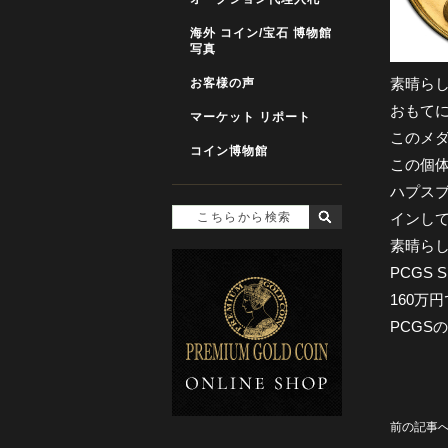
海外 コイン/宝石 博物館
写真
素晴ら
お客様の声
おもて
マーケット リポート
このメ
コイン博物館
この個
ハプス
インし
素晴ら
PCGS
160万
PCGS
前の記事