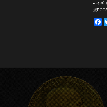
«
イギリ
貨PCGS
F
a
c
e
b
o
o
k