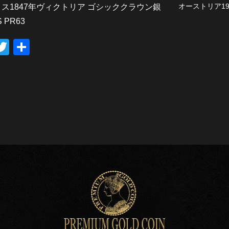
オーストリア190
ス1847年ヴィクトリア ゴシッククラウン銀
 PR63
T
共
wi
有
tt
er