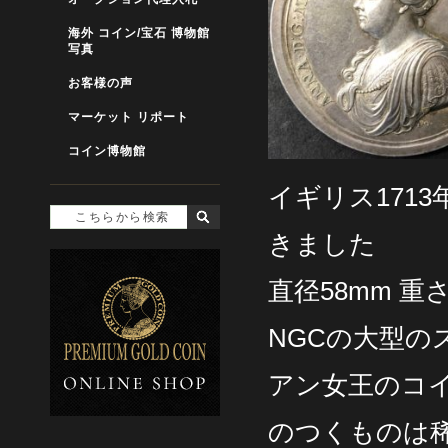
海外 コイン/宝石 博物館
写真
お客様の声
マーケット リポート
コイン博物館
イギリス171
きました
直径58mm 重
NGCの大型の
アン女王のコ
のつくものは