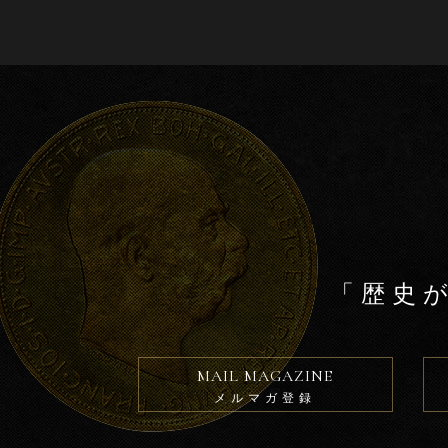
b
o
o
k
「歴史
MAIL MAGAZINE
メルマガ登録