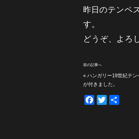
昨日のテンペ
す。
どうぞ、よろ
前の記事へ
«
ハンガリー19世紀テン
が付きました。
F
T
共
a
wi
有
c
tt
e
er