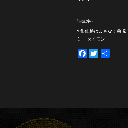
前の記事へ
«
銀価格はまもなく急騰
ミー ダイモン
F
T
共
a
wi
有
c
tt
e
er
b
o
o
k