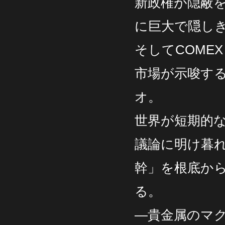
新政権が隠蔽
に巨大で隠し
そしてCOME
市場が示唆す
オ。
世界が短期的
議論に明け暮
幹」を根底か
る。
―貴金属のマ