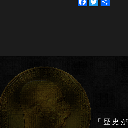
F
T
共
a
wi
有
c
tt
e
er
b
o
o
k
「歴史