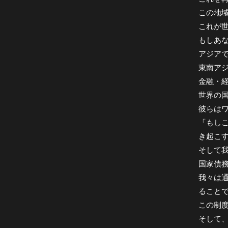
この地
これが
もしあ
アジア
東南ア
金融・
世界の
彼らは
「もし
き起こ
そして
国家債
我々は
ること
この制
そして