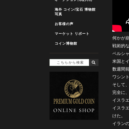
海外 コイン/宝石 博物館
写真
お客様の声
マーケット リポート
何かが
コイン博物館
戦術的
ペルシ
米国と
数週間
ワシン
そして
完全に
イスラ
イスラ
けた。
イランの