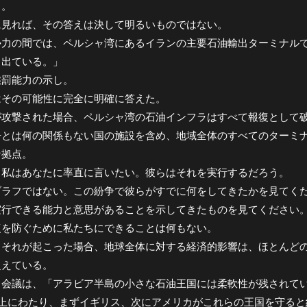
る。
に見れば、その答えは決して明るいものではない。
勢力の間では、ペルシャ湾にあるイランの主要石油輸出ターミナル
も出ている。」
懲罰能力の示し。
はその可能性に完全に明確に答えた。
が攻撃された場合、ペルシャ湾の石油インフラはすべて報復として
争とは何の関係もない国の施設を含め、地域全体のすべてのターミ
な拠点。
、私はあなたに率直に言いたい。彼らはそれを実行するだろう。
ブラフではない。この紛争で彼らがすでに何をしてきたかを見てく
実行できる能力と意思があることを示してきたものを見てください
復を防ぐために私たちにできることは何もない。
、それが起こった場合、地球全体に対する経済的影響は、ほとんど
超えている。
力会議は、「アラビア半島の小さな石油王国には柔軟性が残されて
以上にわたり、まずイギリス、次にアメリカがこれらの王国を守る