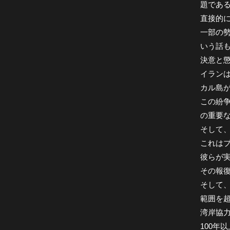
題であ
直接的
一部の
いう話
決意と
イラン
カル島
この紛
の重要
そして
これは
彼らが
その報
そして
範囲を
湾岸協
100年