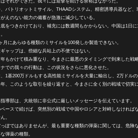
にはそれができた。我々には迎撃を続ける余裕はなかった。
今、パトリオットミサイル、THAADシステム、精密誘導兵器など
けがえのない能力の備蓄が急激に減少している。
底をつきかけており、補充には数週間もかからない。中国は1日に1
る。
ヶ月にあらゆる種類のミサイルを100発しか製造できない。
産ギャップは、些細な兵站上の不便ではない。
何年もかけて積み重なり、今まさに最悪のタイミングで到来した戦
イナでの我々の行動は、この状況をさらに悪化させた。
、1基200万ドルもする高性能ミサイルを大量に輸出し、2万ドル
毎年、このような取引を繰り返すと、今まさに全く別の戦域で切実
高指導部は、大統領に非公式に厳しいメッセージを伝えています。
のペースで続けば、突然別の戦域で中国やロシアと対峙しなければ
せん。
空っぽではありませんが、最も重要な種類の弾薬に関しては、危険
要な弾薬の種類。