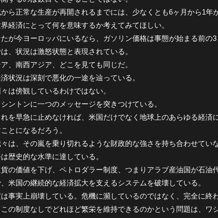
域から正常な生産が再開されるまでには、少なくとも6ヶ月から1年
世界経済にとって何を意味するか考えてみてほしい。
なたが今ヨーロッパにいるなら、ガソリン価格は事態が始まる前の3
では、状況は激怒状態と表現されている。
ジア、南西アジア、どこを見ても同じだ。
経済状況は深刻で悪化の一途を辿っている。
国々は傍観しているわけではない。
ワシントンに一つのメッセージを突きつけている。
これを早急に止めなければ、米国だけでなく地球上のあらゆる経済
すことになるだろう。
我々は、その嵐を乗り切れるような財政的な強さを持ち合わせてい
務は歴史的な水準に達している。
通貨の価値を下げ、ペトロダラー制度、つまりアラブ産油国が石油
で、米国の継続的な経済拡大を支えるシステムを破壊している。
度は事実上崩壊している。危機に瀕しているのではなく、完全に終
、この制度なしでどれほど繁栄を維持できるのかという問題は、ワ