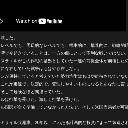
崩壊した。
なレベルでも、周辺的なレベルでも、根本的に、構造的に、戦略的
ャ湾で今起きていることは、一方の側にとって不利な戦いではない
イスラエルがこの作戦の基盤としていた一連の前提全体が崩壊した
前に存在していた戦争はもはや存在しない。
トンが保持していると考えていた勢力均衡はもはや維持されていな
、これが迅速で、決定的で、管理しやすいものになるとあなたに言
、そして危険なほど間違っていた。
エルは打撃を受けた。激しく打撃を受けた。
エル国民が全く準備していなかった方法で、そして米国当局者が可
ミサイル兵器庫、20年以上にわたる計画的な投資によって製造され