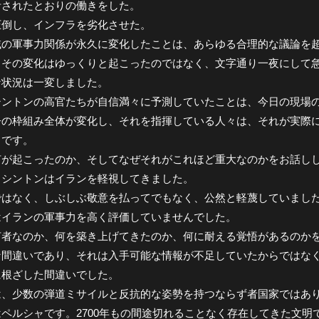
計されたとおりの働きをした。
圧倒し、インフラを劣化させた。
域の軍事力関係が永久に変化したことは、あらゆる合理的な議論を
、その変化はゆっくりと起こったのではなく、文字通り一夜にして
な状況は一変しました。
シントンの高官たちが自信満々に予測していたことは、今日の現場
争の枠組み全体が変化し、それを指揮している人々は、それが実際
ろです。
何が起こったのか、そしてなぜそれがこれほど重大なのかをお話し
ワシントンはイランを軽視してきました。
ではなく、しぶしぶ敬意を払ってでもなく、公然と軽蔑していまし
はイランの軍事力を高く評価していませんでした。
者なのか、何を築き上げてきたのか、何に耐える覚悟があるのか​​
な間違いであり、それは入手可能な情報が不足していたからではな
に根ざした間違いでした。
は、少数の弾道ミサイルと反抗的な姿勢を持つならず者国家ではあ
ペルシャです。2700年もの間途切れることなく存在してきた文明