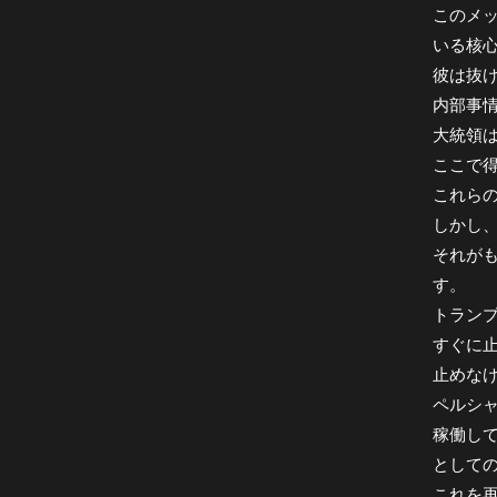
このメ
いる核
彼は抜
内部事
大統領
ここで
これら
しかし
それが
す。
トラン
すぐに
止めな
ペルシ
稼働し
として
これを