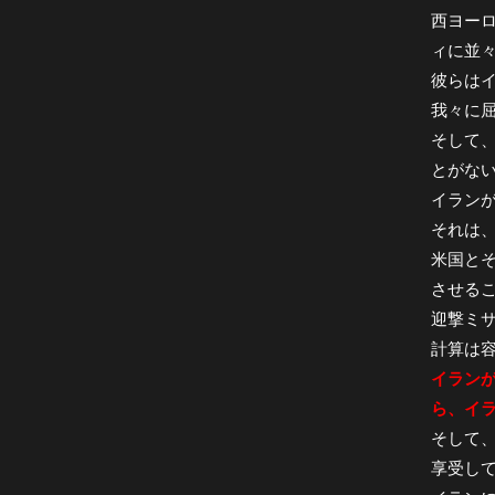
西ヨーロ
ィに並
彼らは
我々に
そして
とがな
イラン
それは
米国と
させる
迎撃ミ
計算は
イラン
ら、イ
そして
享受し