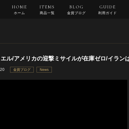
HOME
ITEMS
BLOG
GUIDE
ホーム
商品一覧
金貨ブログ
利用ガイド
支払い・配送
返品規約
良くある質問
エル/アメリカの迎撃ミサイルが在庫ゼロ/イラン
.20
金貨ブログ
News