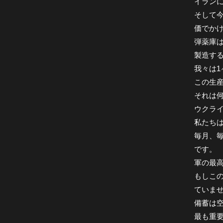
イラン
そして
価でか
弾薬庫は
製造す
我々は1
この生
それは
ウクラ
私たちは
毎月、
です。
軍の最
もしこ
ていま
備蓄は
最も重