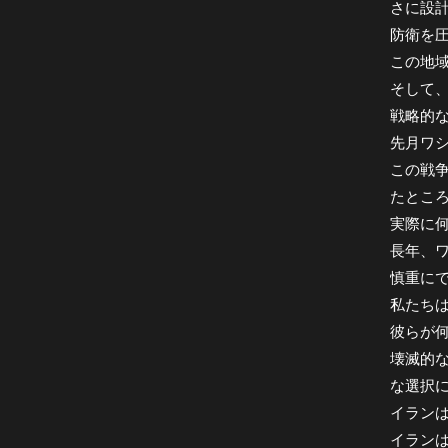
さに設
防衛を
この地
そして
戦略的
先月ワ
この戦
たとこ
実際に
長年、
慎重に
私たち
彼らが何
壊滅的
な選択
イラン
イランは