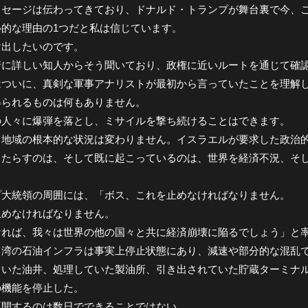
ッセージは伝わってきており、ドナルド・トランプが舞台裏で今、
心的な理由の1つだと私は信じています。
け出したいのです。
情に詳しい知人からそう聞いており、政権に近いルートを通じて確
はついに、真剣な軍事アナリストが最初から言っていたことを理解
得られるものは何もありません。
の人々に爆弾を落とし、ミサイルを撃ち続けることはできます。
、地域の根本的な状況は変わりません。イスラエルが要求した政治
もたらすのは、そして既に起こっているのは、世界を経済不況、そ
プ大統領の周囲には、「ボス、これを止めなければなりません。
止めなければなりません。
ければ、我々は世界の他の国々と共に経済崩壊に陥るでしょう」と
ャ湾の石油インフラは事実上停止状態にあり、減速や部分的な混乱
ていた油井、処理していた製油所、引き出されていた貯蔵ターミナ
の機能を停止した。
再開するのは数日でできることではない。