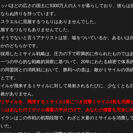
ッパほどの広さの国土に9300万人の人々が暮らしており、彼ら
々ならぬ誇りを持っています。
イスラエルに屈服するつもりはありませんでした。
屈服するつもりもありませんでした。
、そうでないと言うアナリストは皆、嘘をついているか、あるいは
いかのどちらかです。
が採用したミサイル戦略は、圧力の下で即興的に作られたものでは
、一つの中心的な戦略的洞察に基づいて、20年にわたる綿密で体系
その同盟国との消耗戦において、勝利への道は、敵がミサイルの供
ことです。
サイルが飛来するミサイルに対して発射されるたびに、少なくとも2
容赦がありません。
がミサイルを、飛来するミサイル1発につき迎撃ミサイル2発を消費
ランはあなたのミサイル備蓄の半分だけで、あなたの備蓄を完全に
、イランはこの作戦の初期段階で、わざと大量のミサイルを消費し
ていた。