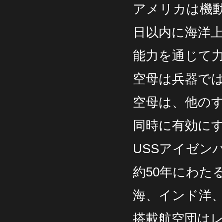
アメリカは機
日以内に海洋
能力を通じて
空母は兵器で
空母は、他の
同時に有効に
USSアイゼンハ
約50年にわた
海、インド洋
搭載航空団は