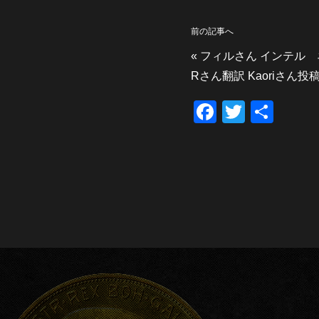
前の記事へ
«
フィルさん インテル ネ
Rさん翻訳 Kaoriさん投
F
T
共
a
wi
有
c
tt
e
er
b
o
o
k