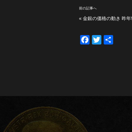
前の記事へ
«
金銀の価格の動き 昨年
F
T
共
a
wi
有
c
tt
e
er
b
o
o
k