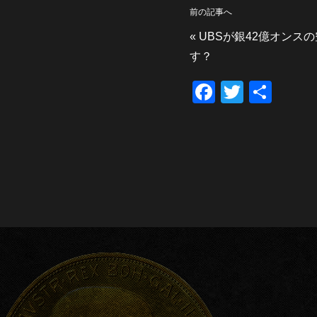
前の記事へ
«
UBSが銀42億オンス
す？
F
T
共
a
wi
有
c
tt
e
er
b
o
o
k