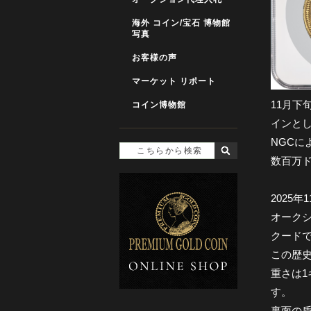
海外 コイン/宝石 博物館
写真
お客様の声
マーケット リポート
11月下
コイン博物館
インと
NGCによ
数百万
2025
オークシ
クードで、
この歴
重さは1
す。
裏面の