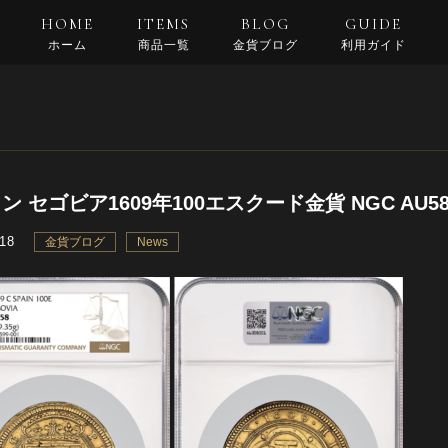
HOME
ITEMS
BLOG
GUIDE
ホーム
商品一覧
金貨ブログ
利用ガイド
支払い・配送
返品規約
良くある質問
ン セゴビア1609年100エスクード金貨 NGC AU
.18
金貨ブログ
News