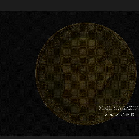
o
o
k
MAIL MAGAZIN
メルマガ登録