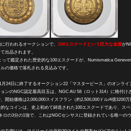
旬に行われるオークションで、
100エスクードという巨大な金貨
がN
して出品されます。
って鑑定された歴史的な100エスクードが、Numismatica Genev
ドルの価格で落札される見込みです。
年11月24日に終了するオークション22「マスターピース」のオン
ョンのNGC認定最高目玉は、NGC AU 58（ロット314）に格付け
開始価格は2,000,000スイスフラン（約2,500,000ドル/4億320
史的なコインは、史上初めて鋳造された100エスクードであり、ス
キロの3分の1強で、これはNGCセンサスに登録されている唯一のヴ
盾の左側には、マドリードの北約30マイルの都市セゴビアのミント