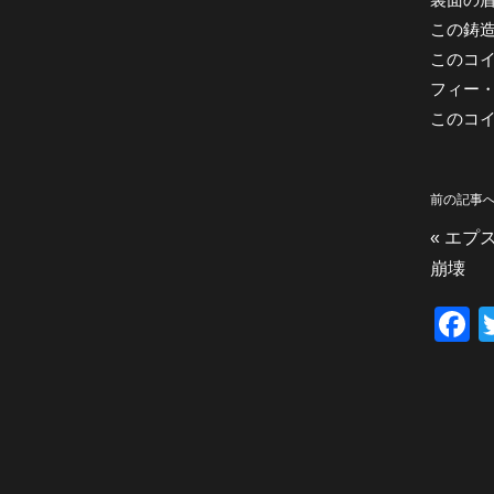
この鋳
このコ
フィー
このコ
前の記事
«
エプ
崩壊
F
a
c
e
b