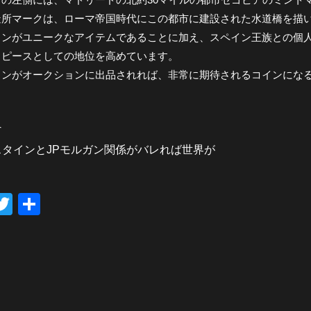
造所マークは、ローマ帝国時代にこの都市に建設された水道橋を描
インがユニークなアイテムであることに加え、スペイン王族との個
・ピースとしての地位を高めています。
インがオークションに出品されれば、非常に期待されるコインにな
へ
スタインとJPモルガン関係がバレれば世界が
T
共
wi
有
tt
er