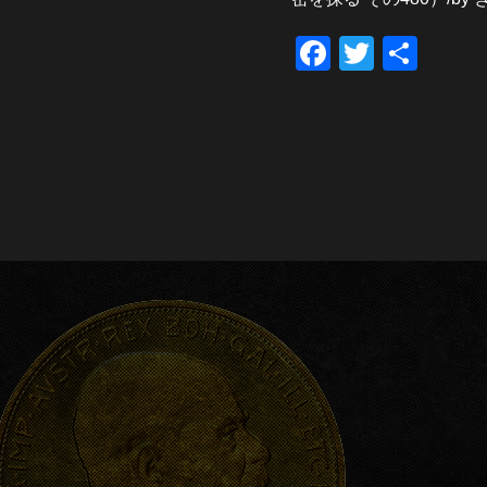
F
T
共
a
wi
有
c
tt
e
er
b
o
o
k