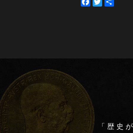
F
T
共
a
wi
有
c
tt
e
er
b
o
o
k
「歴史