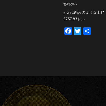
前の記事へ
«
金は怒涛のような上昇
3757.83ドル
F
T
共
a
wi
有
c
tt
e
er
b
o
o
k