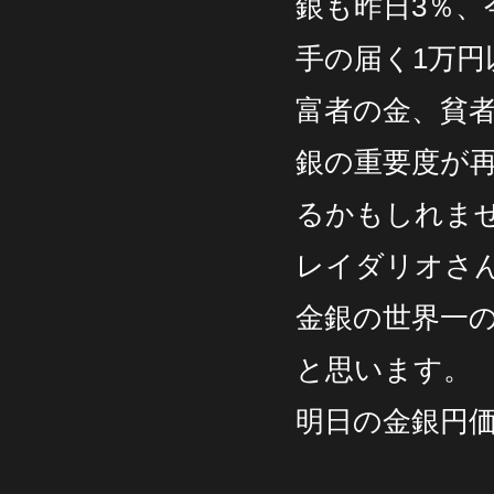
銀も昨日3％、
手の届く1万
富者の金、貧
銀の重要度が再
るかもしれま
レイダリオさ
金銀の世界一
と思います。
明日の金銀円