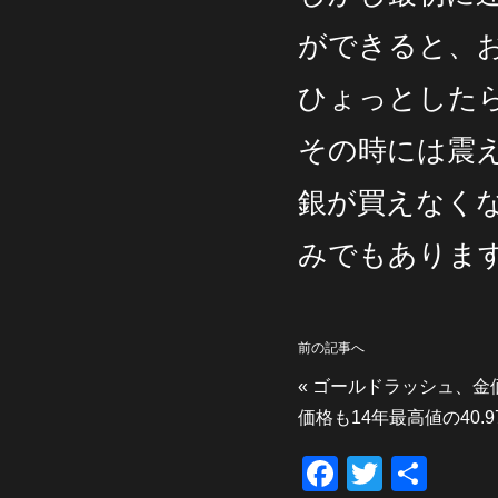
ができると、
ひょっとした
その時には震
銀が買えなく
みでもありま
前の記事へ
«
ゴールドラッシュ、金価
価格も14年最高値の40.9
F
T
共