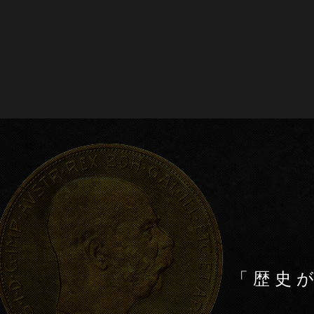
a
wi
有
c
tt
e
er
b
o
o
k
「歴史