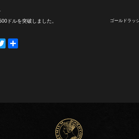
へ
ゴールドラッシ
500ドルを突破しました。
T
共
wi
有
tt
er