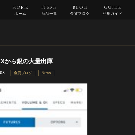
HOME
ITEMS
BLOG
GUIDE
ホーム
商品一覧
金貨ブログ
利用ガイド
支払い・配送
返品規約
良くある質問
EXから銀の大量出庫
.03
金貨ブログ
News