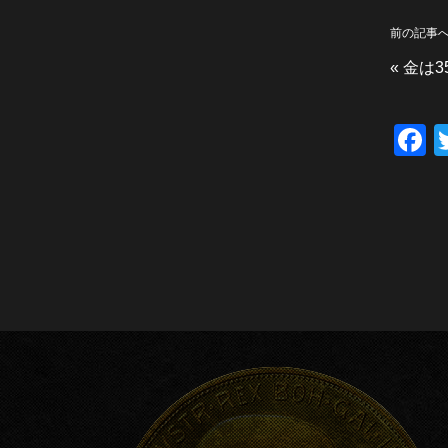
前の記事
«
金は3
F
a
c
e
b
o
o
k