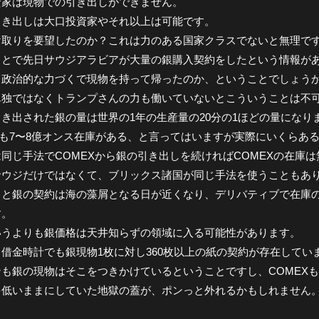
資家は現物での引き出しができません。
引き出しは大口投資家やそれ以上は可能です。
け取りを要望したのか？これは力のある国家クラスでないと無理で
ことで先日サウジアラビアが大量の銀購入契約をしたという情報が
て政治的な力づくで現物を持って帰ったのか、ということでしょう
単独ではなくトランプさんの力も働いていないとこういうことは不
き出された銀の量は世界の1年の生産量の20分の1ほどの量になり
Xも7〜8億オンス在庫がある、と言ってはいますが実際にいくらあ
同じ手法でCOMEXから銀の引き出しを続ければCOMEXの在庫
サウジだけではなくて、ブリックス諸国が同じ手法を使うこともあ
と銀の契約は海の藻屑となる日が近くなり、デリバティブで在庫の
す。
いうよりも銀価格は天井知らずの領域に入る可能性があります。
借金時計でも銀現物1枚に対し360枚以上の紙の契約が存在してい
も銀の現物はそこをつきかけているということですし、COMEXも
を低いままにしていた地獄の蓋が、ポンっと外れるかもしれません