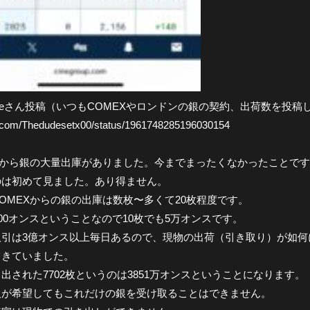
Dudeさん投稿（いつもCOMEXやロンドンの銀の契約、出荷数を投
x.com/Thedudesetx00/status/1961748285196030154
Xから銀の大量出庫がありました。今までまったくなかったことで
のは初めて見ました。あり得ません。
OMEXからの銀の出庫は数枚〜多くて20枚程度です。
000オンスということなので10枚でも5万オンスです。
取引は3億オンス以上毎日あるので、現物の出荷（引き取り）が如何
てきていました。
出された7702枚というのは3851万オンスということになります。
人が希望してもこれだけの銀を受け取ることはできません。