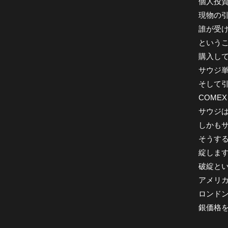
個人投
現物の
誰が受
という
購入し
サウジ
そして引
COME
サウジは
しかも
そうする
綻しま
破綻と
アメリカ
ロンドン
銀価格