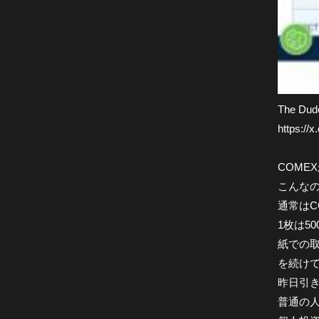
The 
https://
COME
こんな
通常はC
1枚は5
紙での
を続け
昨日引き
普通の