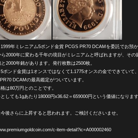
1999年ミレニアム5ポンド金貨 PCGS PR70 DCAMを委託でお
年から2000年に変わる千年の境目がミレニアムと呼ばれますが、そ
年銘と2000年銘があります。発行枚数は2500枚。
5ポンド金貨は1オンスではなくて1.1775オンスの金でできていて、
のPR70 DCAMの最高鑑定がついています。
格は80万円とのことです。
としても1gあたり18000円x36.62＝659000円という価値に
は今後さらに上昇すると思われます。ご検討くださいませ。
www.premiumgoldcoin.com/c-item-detail?ic=A000002460