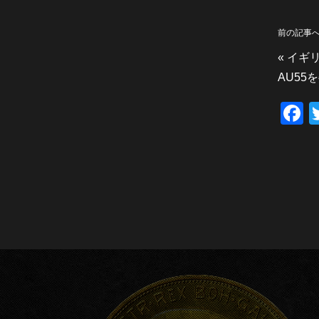
前の記事
«
イギリ
AU5
F
a
c
e
b
o
o
k