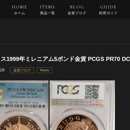
HOME
ITEMS
BLOG
GUIDE
ホーム
商品一覧
金貨ブログ
利用ガイド
支払い・配送
返品規約
良くある質問
ス1999年ミレニアム5ポンド金貨 PCGS PR70 D
.28
金貨ブログ
News