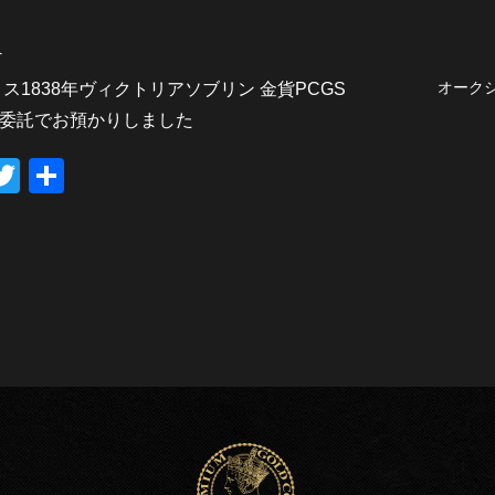
へ
オーク
ス1838年ヴィクトリアソブリン 金貨PCGS
5を委託でお預かりしました
T
共
wi
有
tt
er