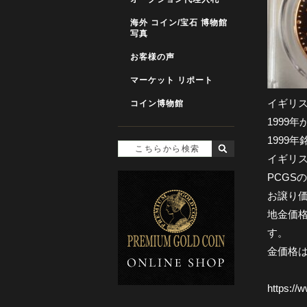
海外 コイン/宝石 博物館
写真
お客様の声
マーケット リポート
イギリス
コイン博物館
1999
1999
イギリス
PCGS
お譲り価
地金価格
す。
金価格
https://