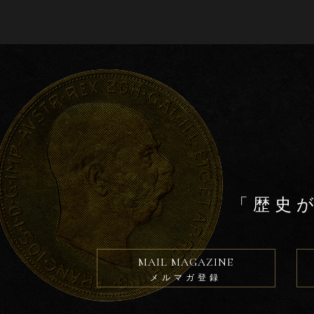
b
o
o
k
「歴史
MAIL MAGAZINE
メルマガ登録