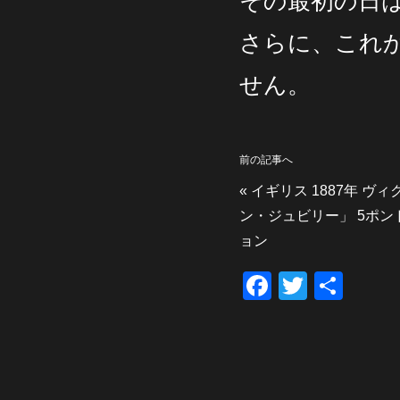
その最初の日は 
さらに、これ
せん。
前の記事へ
«
イギリス 1887年 ヴ
ン・ジュビリー」 5ポンド
ョン
F
T
共
a
wi
有
c
tt
e
er