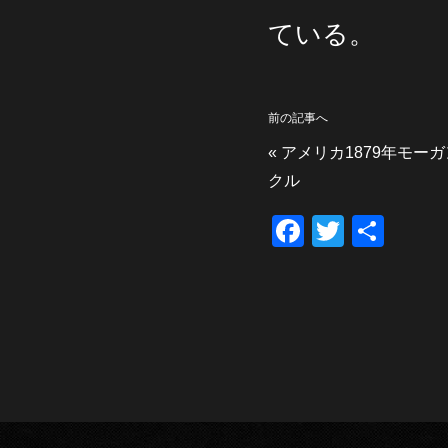
ている。
前の記事へ
«
アメリカ1879年モー
クル
F
T
共
a
wi
有
c
tt
e
er
b
o
o