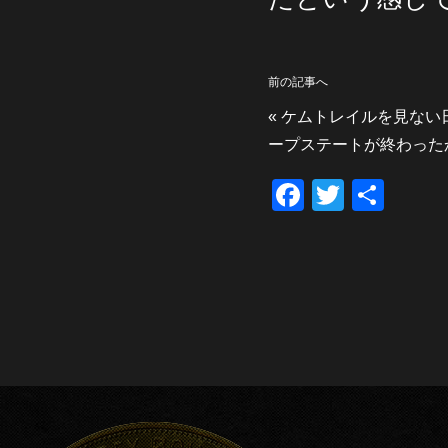
前の記事へ
«
ケムトレイルを見ない
ープステートが終わった
F
T
共
a
wi
有
c
tt
e
er
b
o
o
k