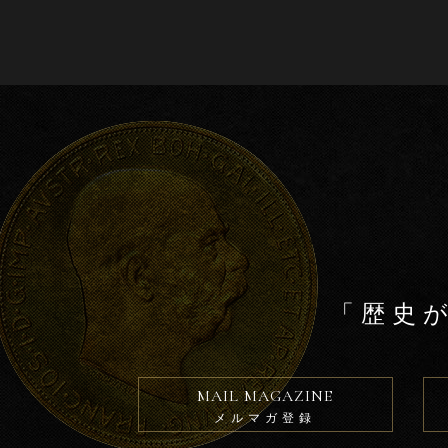
b
o
o
k
「歴史
MAIL MAGAZINE
メルマガ登録