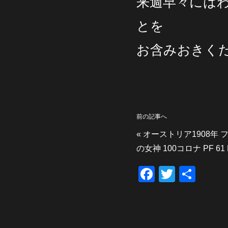
来週早々には
とを
お含みおきく
前の記事へ
«
オーストリア1908年 
の女神 100コロナ PF 6
F
T
共
a
wi
有
c
tt
e
er