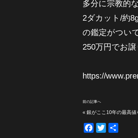
多分に宗教的
2ダカット/約8
の鑑定がつい
250万円でお
https://www.pr
前の記事へ
«
銀がここ10年の最高
F
T
共
a
wi
有