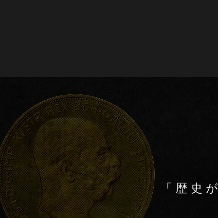
c
tt
e
er
b
o
o
k
「歴史