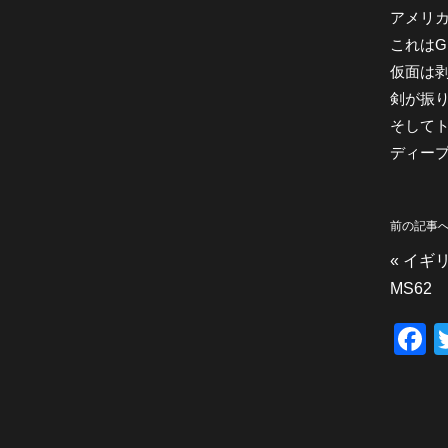
アメリ
これはG
仮面は
剣が振
そして
ディー
前の記事
«
イギリ
MS62
F
a
c
e