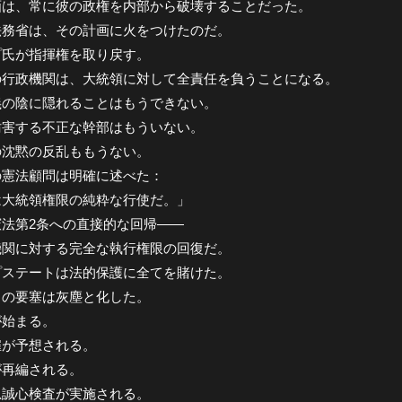
画は、常に彼の政権を内部から破壊することだった。
法務省は、その計画に火をつけたのだ。
プ氏が指揮権を取り戻す。
の行政機関は、大統領に対して全責任を負うことになる。
義の陰に隠れることはもうできない。
妨害する不正な幹部はもういない。
の沈黙の反乱ももうない。
の憲法顧問は明確に述べた：
は大統領権限の純粋な行使だ。」
憲法第2条への直接的な回帰——
機関に対する完全な執行権限の回復だ。
プステートは法的保護に全てを賭けた。
らの要塞は灰塵と化した。
が始まる。
雇が予想される。
が再編される。
忠誠心検査が実施される。