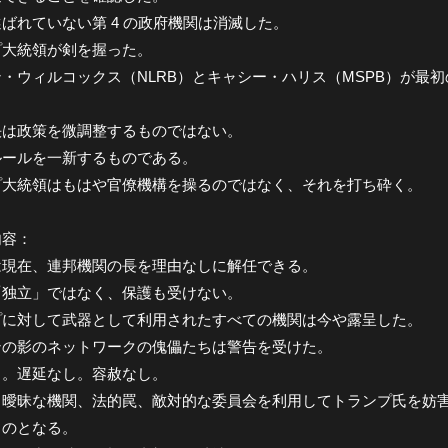
ばれていない第 4 の政府機関は消滅した。
プ大統領が剣を握った。
・ウィルコックス（NLRB）とキャシー・ハリス（MSPB）が最
決は政策を微調整するものではない。
ルールを一新するものである。
プ大統領はもはや官僚機構を操るのではなく、それを打ち砕く。
内容：
は現在、連邦機関の長を理由なしに解任できる。
「独立」ではなく、保護も受けない。
プに対して武器として利用されたすべての機関は今や露呈した。
ンの影のネットワークの傀儡たちは警告を受けた。
し。遅延なし。容赦なし。
、曖昧な機関、法的罠、敵対的な委員会を利用してトランプ氏を妨
ものとなる。