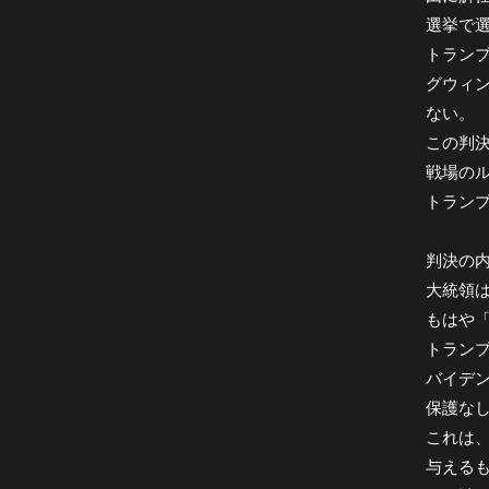
選挙で選
トラン
グウィン
ない。
この判
戦場の
トラン
判決の
大統領
もはや
トラン
バイデ
保護な
これは
与える