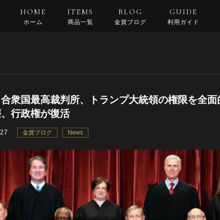
HOME
ITEMS
BLOG
GUIDE
ホーム
商品一覧
金貨ブログ
利用ガイド
支払い・配送
返品規約
良くある質問
合衆国最高裁判所、トランプ大統領の権限を全面的
壊、行政権が復活
.27
金貨ブログ
News