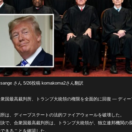
 Assange さん 5/26投稿 komakoma2さん翻訳
合衆国最高裁判所、トランプ大統領の権限を全面的に回復 — ディ
判所は、ディープステートの法的ファイアウォールを破壊した。
判決で、合衆国最高裁判所は、トランプ大統領が、独立連邦機関の
任できることを確認した。