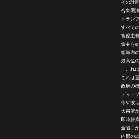
その計
合衆国
トラン
すべて
官僚主
命令を
組織内
最高位
「これ
これは
政府の
ディー
今や彼
大粛清
即時解
全省庁
内部の