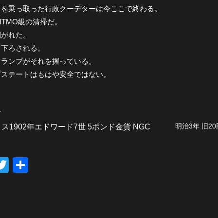
カを乗っ取った行政クーデターは今ここで終わる。
ITMO級の清掃だ。
剥がれた。
り下ろされる。
トランプがそれを握っている。
プステートはもはや安全ではない。
へ
明治3年 旧2
ス1902年エドワード7世 5ポンド金貨 NGC
T
共
wi
有
tt
er