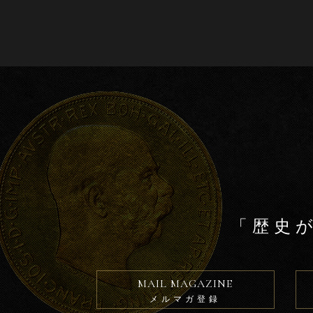
e
er
b
o
o
k
「歴史
MAIL MAGAZINE
メルマガ登録