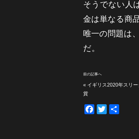
そうでない人
金は単なる商
唯一の問題は
だ。
前の記事へ
«
イギリス2020年スリ
貨
F
T
共
a
wi
有
c
tt