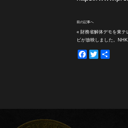
前の記事へ
«
財務省解体デモを東テ
ビが放映しました。NH
F
T
共
a
wi
有
c
tt
e
er
b
o
o
k