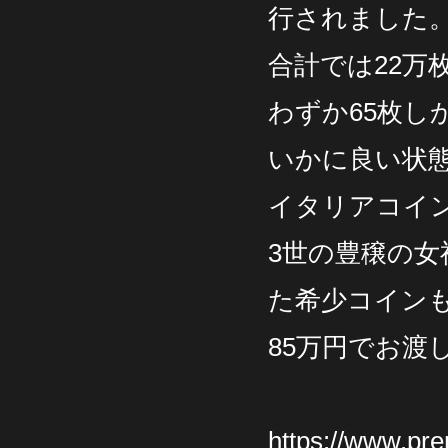
行されました
合計では22万
わずか65枚し
いかに良い状
イタリアコイ
3世の豊穣の女
た希少コイン
85万円でお渡
https://www.pr