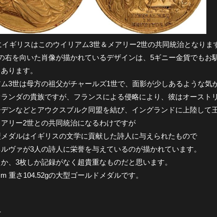
年にイギリスはこのウイリアム3世＆メアリー2世の共同統治となりま
人の右を向いた肖像が描かれているデザインは、5ギニー金貨でもお
もあります。
アム3世は母方の祖父がチャールズ1世で、面影が少しあるような気
オランダの貴族ですが、フランスによる侵略により、彼はオースト
ーデンなどとアウクスブルク同盟を結び、イングランドに上陸して
メアリー2世との共同統治になるわけですが
型メダルはイギリスの文学に貢献した詩人に与えられたもので
ネルヴァが3人の詩人に栄誉を与えているのが描かれています。
えか、3枚しか記録がなく超貴重なものだと思います。
mm 重さ104.52gの大型ゴールドメダルです。
へ