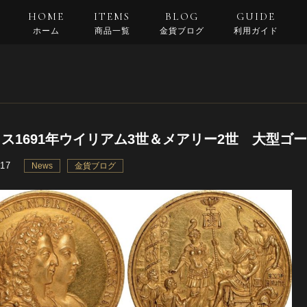
HOME
ITEMS
BLOG
GUIDE
ホーム
商品一覧
金貨ブログ
利用ガイド
支払い・配送
返品規約
良くある質問
ス1691年ウイリアム3世＆メアリー2世 大型ゴ
.17
News
金貨ブログ