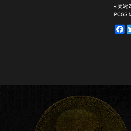
«
売約済
PCGS 
F
a
c
e
b
o
o
k