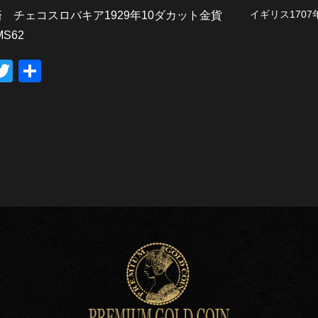
イギリス170
 チェコスロバキア1929年10ダカット金貨
MS62
T
共
wi
有
tt
er