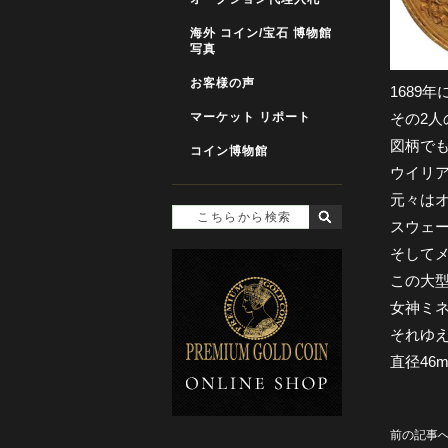
海外 コイン/宝石 博物館
写真
お客様の声
1689
マーケット リポート
その2
図柄で
コイン博物館
ウイリ
元々は
スウェ
そして
この大
女神ミ
それゆ
直径46
前の記事