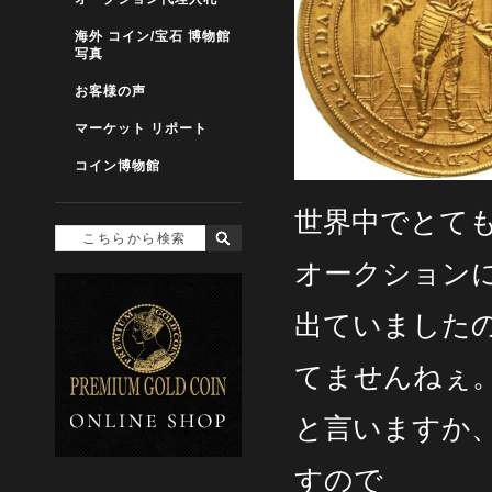
海外 コイン/宝石 博物館
写真
お客様の声
マーケット リポート
コイン博物館
世界中でとて
オークション
出ていました
てませんねぇ
と言いますか
すので