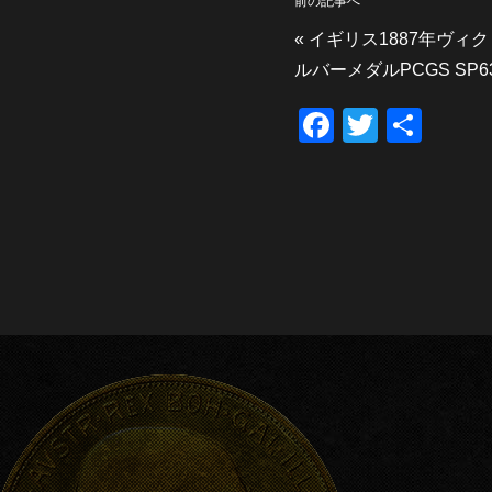
前の記事へ
«
イギリス1887年ヴィ
ルバーメダルPCGS SP6
F
T
共
a
wi
有
c
tt
e
er
b
o
o
k