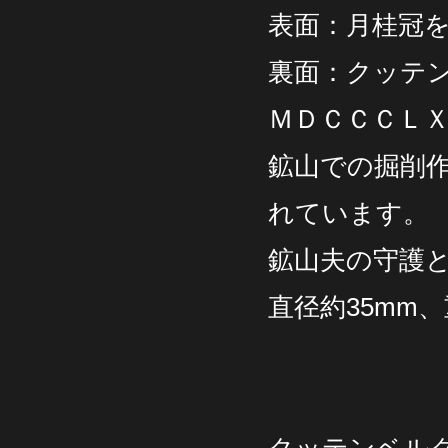
表面：月桂冠
裏面：クッテ
ＭＤＣＣＣＬＸ
鉱山での掘削
れています。
鉱山夫の守護
直径約35mm、