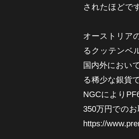
されたほどで
オーストリア
るクッテンベ
国内外におい
る稀少な銀貨
NGCによりP
350万円での
https://www.pr