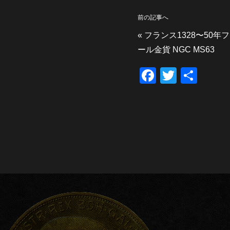
前の記事へ
«
フランス1328〜50
ール金貨 NGC MS63
F
T
共
a
wi
有
c
tt
e
er
b
o
o
k