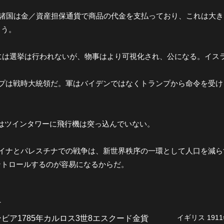
ICS諸国は金／資産担保通貨で商品の代金を支払っており、これは
ろう。
年には選挙は行われないが、物事はより可視化され、公になる。イス
ランプは戦時大統領だ。軍はバイデンではなくトランプから命令を受
11ではツインタワーに飛行機は突っ込んでいない。
クライナとパレスチナでの戦争は、新世界秩序の一環として人口を減
ントロールするのが容易になるからだ。
へ
イギリス 1911
ビア1785年カルロス3世8エスクード金貨