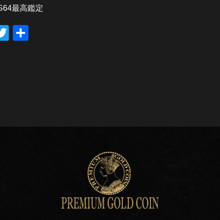
MS64最高鑑定
T
共
wi
有
tt
er