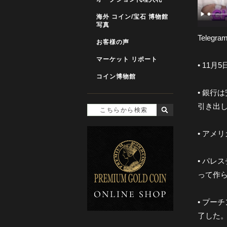
海外 コイン/宝石 博物館
写真
Tele
お客様の声
マーケット リポート
• 11月
コイン博物館
• 銀行
引き出
• アメ
• パレ
って作
• プ
了した