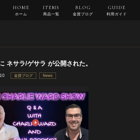
HOME
ITEMS
BLOG
GUIDE
ホーム
商品一覧
金貨ブログ
利用ガイド
支払い・配送
返品規約
良くある質問
5に ネサラ/ゲサラ が公開された。
.10
金貨ブログ
News