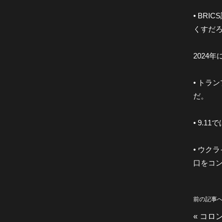
• BR
くすだ
2024
• ト
だ。
• 9.
• ウ
口をコ
前の記事
«
コロン