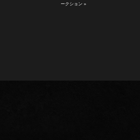
ークション
»