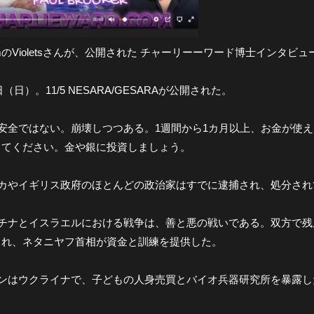
gramのVioletsさんが、公開された チャーリーーワード博士インタ
5日（日）。11/5 NESARA/GESARAが公開された。
は安全ではない。崩壊しつつある。1週間から1カ月以上、お金が使
してください。金や銀に投資しましょう。
リカやイギリス政府のほとんどの政治家はすでに逮捕され、処分さ
スチナとイスラエルにおける戦争は、善と悪の戦いである。双方で残
られ、ネタニヤフ首相が資金と訓練を提供した。
ーチンはウクライナで、子どもの人身売買とバイオ兵器研究所を暴露
。