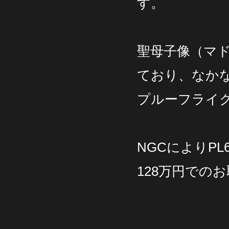
す。
聖母子像（マ
ており、なか
プルーフライ
NGCによりP
128万円での