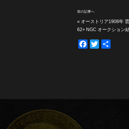
前の記事へ
«
オーストリア1908年 雲
62+ NGC オークション
F
T
共
a
wi
有
c
tt
e
er
b
o
o
k