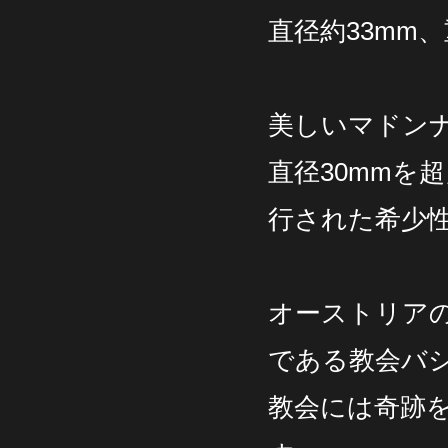
直径約33mm、重
美しいマドンナ
直径30mmを超
行された希少性
オーストリア
である教会バ
教会には奇跡