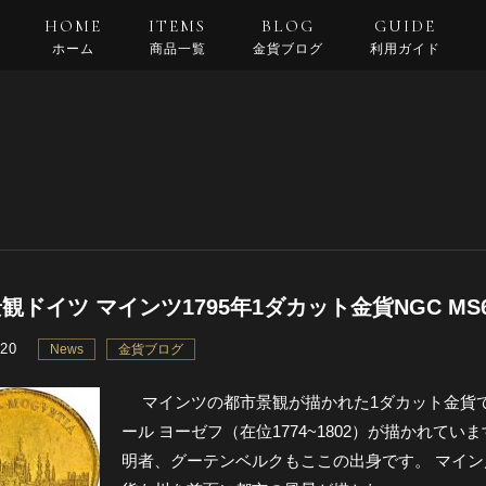
HOME
ITEMS
BLOG
GUIDE
ホーム
商品一覧
金貨ブログ
利用ガイド
支払い・配送
返品規約
良くある質問
観ドイツ マインツ1795年1ダカット金貨NGC MS
.20
News
金貨ブログ
マインツの都市景観が描かれた1ダカット金貨で
ール ヨーゼフ（在位1774~1802）が描かれて
明者、グーテンベルクもここの出身です。 マイ