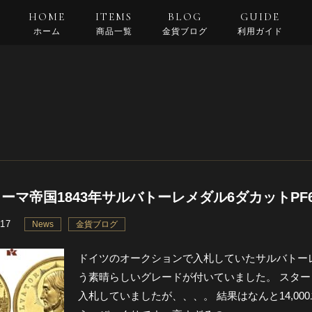
HOME
ITEMS
BLOG
GUIDE
ホーム
商品一覧
金貨ブログ
利用ガイド
支払い・配送
返品規約
良くある質問
ーマ帝国1843年サルバトーレメダル6ダカットPF6
.17
News
金貨ブログ
ドイツのオークションで入札していたサルバトーレメ
う素晴らしいグレードが付いていました。 スタート
入札していましたが、、、。 結果はなんと14,0