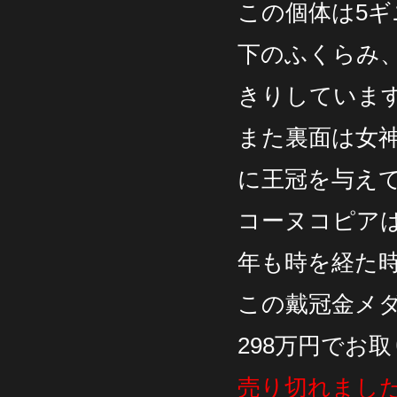
この個体は5
下のふくらみ
きりしていま
また裏面は女
に王冠を与え
コーヌコピアは
年も時を経た
この戴冠金メダ
298万円でお
売り切れまし