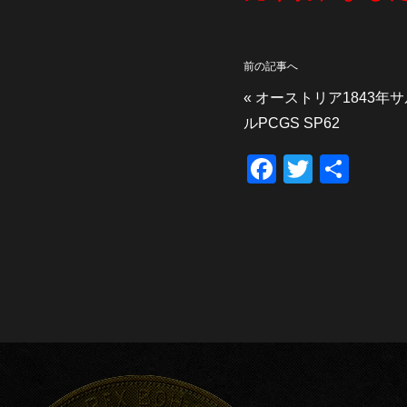
前の記事へ
«
オーストリア1843年
ルPCGS SP62
F
T
共
a
wi
有
c
tt
e
er
b
o
o
k