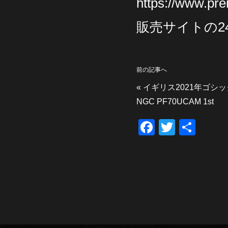
https://www.pr
販売サイトの2
前の記事へ
«
イギリス2021年ゴシ
NGC PF70UCAM 1st
F
T
共
a
wi
有
c
tt
e
er
b
o
o