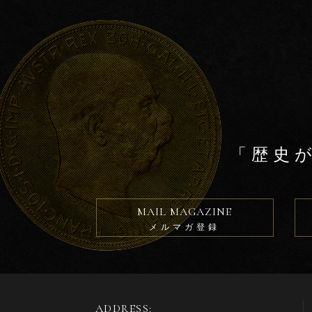
k
「歴史
MAIL MAGAZINE
メルマガ登録
ADDRESS: